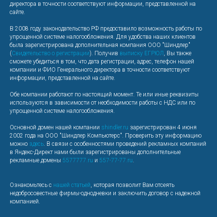
директора в точности соответствуют информации, представленной на
сайте.
В 2008 году законодательство РФ предоставило возможность работы по
упрощенной системе налогообложения. Для удобства наших клиентов
была зарегистрирована дополнительная компания ООО "Шиндлер"
(
Свидетельство о регистрации
). Получив
выписку ЕГРЮЛ
, Вы также
сможете убедиться в том, что дата регистрации, адрес, телефон нашей
компании и ФИО Генерального директора в точности соответствуют
информации, представленной на сайте.
Обе компании работают по настоящий момент. Те или иные реквизиты
используются в зависимости от необходимости работы с НДС или по
упрощенной системе налогообложения.
Основной домен нашей компании
shindler.ru
зарегистрирован 4 июня
2002 года на ООО "Шиндлер Компьютерс". Проверить эту информацию
можно
здесь
. В связи с особенностями проведений рекламных компаний
в Яндекс-Директ нами были зарегистрированы дополнительные
рекламные домены
5577777.ru
и
557-77-77.ru
.
Ознакомьтесь с
нашей статьей
, которая позволит Вам отсеять
недобросовестные фирмы-однодневки и заключить договор с надежной
компанией.