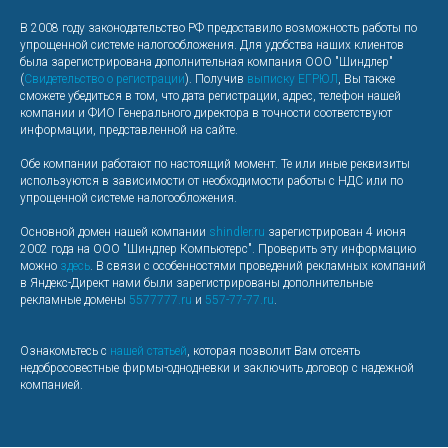
В 2008 году законодательство РФ предоставило возможность работы по
упрощенной системе налогообложения. Для удобства наших клиентов
была зарегистрирована дополнительная компания ООО "Шиндлер"
(
Свидетельство о регистрации
). Получив
выписку ЕГРЮЛ
, Вы также
сможете убедиться в том, что дата регистрации, адрес, телефон нашей
компании и ФИО Генерального директора в точности соответствуют
информации, представленной на сайте.
Обе компании работают по настоящий момент. Те или иные реквизиты
используются в зависимости от необходимости работы с НДС или по
упрощенной системе налогообложения.
Основной домен нашей компании
shindler.ru
зарегистрирован 4 июня
2002 года на ООО "Шиндлер Компьютерс". Проверить эту информацию
можно
здесь
. В связи с особенностями проведений рекламных компаний
в Яндекс-Директ нами были зарегистрированы дополнительные
рекламные домены
5577777.ru
и
557-77-77.ru
.
Ознакомьтесь с
нашей статьей
, которая позволит Вам отсеять
недобросовестные фирмы-однодневки и заключить договор с надежной
компанией.